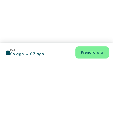
Dal
Prenota ora
06 ago
→
07 ago
Footer