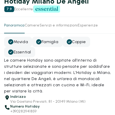
Hotiday Milano De Angeli
7.9
Eccellente
Panoramica
Camere
Servizi e informazioni
Esperienze
Movida
Famiglia
Coppie
Essential
Le camere Hotiday sono ospitate all’interno di
strutture selezionate e sono pensate per soddisfare
i desideri dei viaggiatori moderni. L’Hotiday a Milano,
nel quartiere De Angeli, è un’area di monolocali
selezionati e attrezzati con cucina e Wi-Fi, ideale
per visitare la città.
Indirizzo
Via Gaetano Previati, 81 - 20149 Milano (MI)
Numero Hotiday
+390282941859