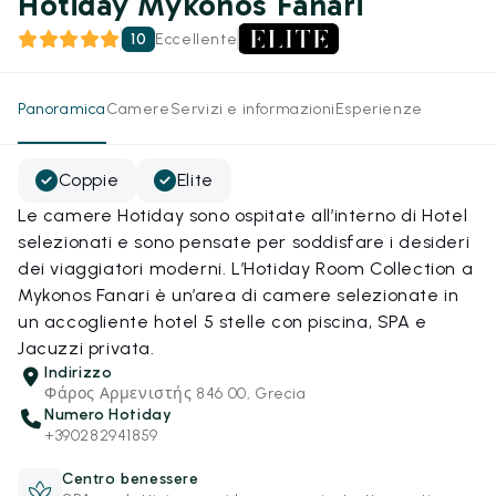
Hotiday Mykonos Fanari
10
Eccellente
Panoramica
Camere
Servizi e informazioni
Esperienze
Coppie
Elite
Le camere Hotiday sono ospitate all’interno di Hotel
selezionati e sono pensate per soddisfare i desideri
dei viaggiatori moderni. L’Hotiday Room Collection a
Mykonos Fanari è un’area di camere selezionate in
un accogliente hotel 5 stelle con piscina, SPA e
Jacuzzi privata.
Indirizzo
Φάρος Αρμενιστής 846 00, Grecia
Numero Hotiday
+390282941859
Centro benessere