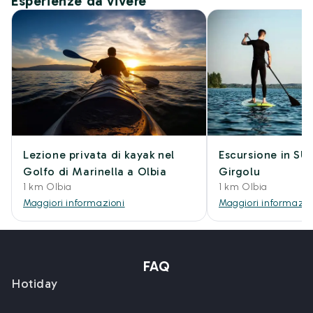
Esperienze da vivere
Lezione privata di kayak nel
Escursione in SU
Golfo di Marinella a Olbia
Girgolu
1 km Olbia
1 km Olbia
Maggiori informazioni
Maggiori informazio
FAQ
Hotiday