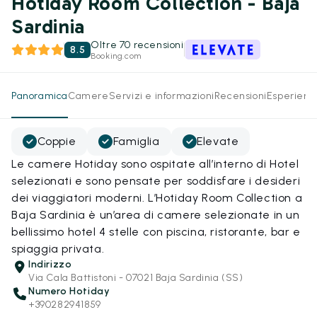
Hotiday Room Collection - Baja
Sardinia
Oltre 70 recensioni
8.5
Booking.com
Panoramica
Camere
Servizi e informazioni
Recensioni
Esperienz
Coppie
Famiglia
Elevate
Le camere Hotiday sono ospitate all’interno di Hotel
selezionati e sono pensate per soddisfare i desideri
dei viaggiatori moderni. L’Hotiday Room Collection a
Baja Sardinia è un’area di camere selezionate in un
bellissimo hotel 4 stelle con piscina, ristorante, bar e
spiaggia privata.
Indirizzo
Via Cala Battistoni - 07021 Baja Sardinia (SS)
Numero Hotiday
+390282941859