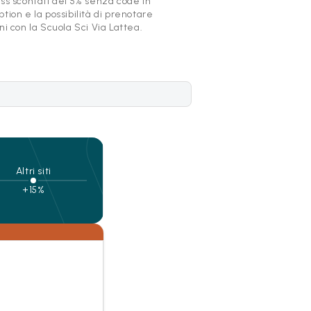
ss scontati del 5% senza code in
tion e la possibilità di prenotare
ni con la Scuola Sci Via Lattea.
Altri siti
+15%