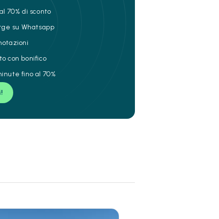
al 70% di sconto
ierge su Whatsapp
notazioni
to con bonifico
inute fino al 70%
i!