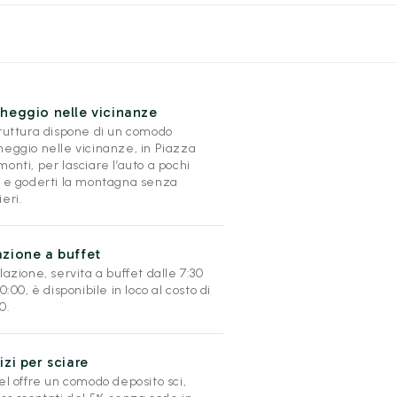
heggio nelle vicinanze
truttura dispone di un comodo
heggio nelle vicinanze, in Piazza
onti, per lasciare l’auto a pochi
i e goderti la montagna senza
eri.
zione a buffet
lazione, servita a buffet dalle 7:30
10:00, è disponibile in loco al costo di
0.
izi per sciare
el offre un comodo deposito sci,