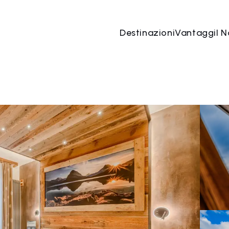
Destinazioni
Vantaggi
I N
07 ago
→
08 ago
2 Persone, 1 Camera
Prenota o