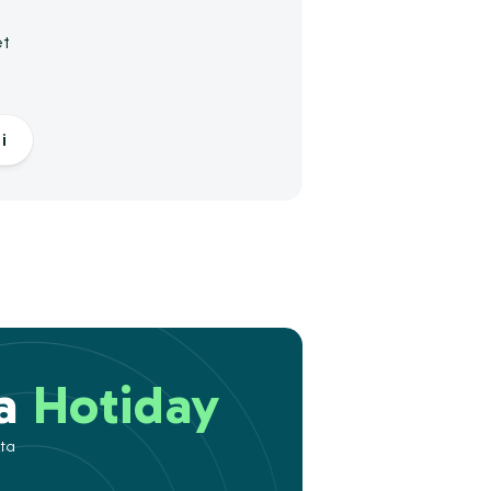
et
i
 a
Hotiday
ita