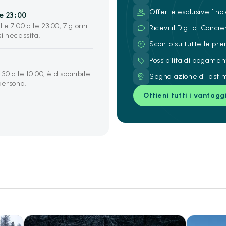
Offerte esclusive fino 
e 23:00
le 7:00 alle 23:00, 7 giorni
Ricevi il Digital Conc
si necessità.
Sconto su tutte le pre
Possibilità di pagamen
:30 alle 10:00, è disponibile
Segnalazione di last m
 persona.
Ottieni tutti i vantagg