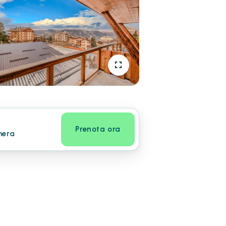
Prenota ora
mera