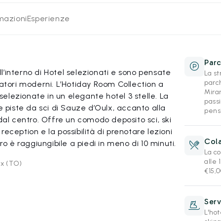
rmazioni
Esperienze
Parc
’interno di Hotel selezionati e sono pensate
La s
parc
iatori moderni. L’Hotiday Room Collection a
Miram
elezionate in un elegante hotel 3 stelle. La
pass
e piste da sci di Sauze d’Oulx, accanto alla
pensi
 dal centro. Offre un comodo deposito sci, ski
eception e la possibilità di prenotare lezioni
Cola
ro è raggiungibile a piedi in meno di 10 minuti.
La co
alle 
lx (TO)
€15,0
Serv
L'hot