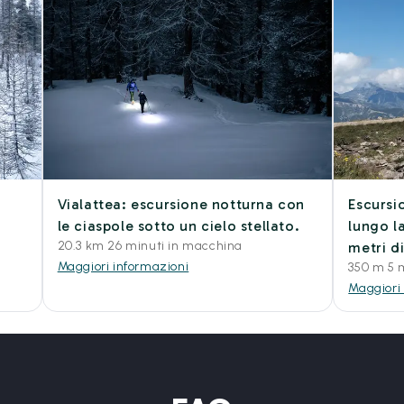
Vialattea: escursione notturna con
Escursi
le ciaspole sotto un cielo stellato.
lungo la
20.3 km 26 minuti in macchina
metri di
Maggiori informazioni
350 m 5 m
Maggiori