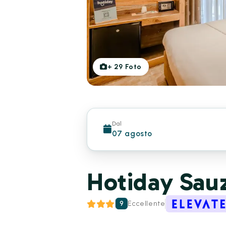
+
29
Foto
Dal
07 agosto
Hotiday Sau
9
Eccellente