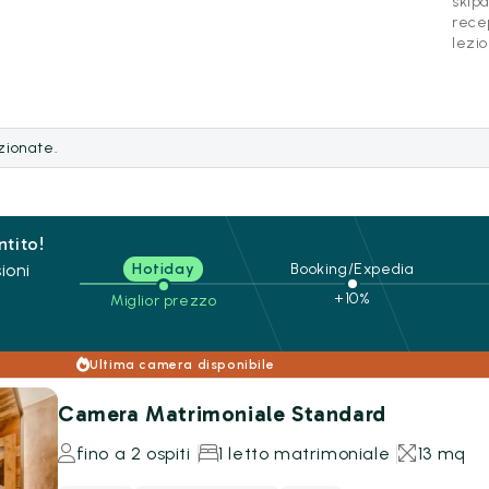
skipa
recep
lezio
ezionate.
ntito!
ioni
Hotiday
Booking/Expedia
+10%
Miglior prezzo
Ultima camera disponibile
Camera Matrimoniale Standard
fino a 2 ospiti
1 letto matrimoniale
13 mq