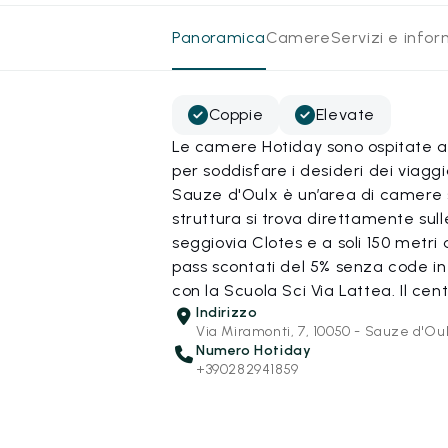
Panoramica
Camere
Servizi e info
Coppie
Elevate
Le camere Hotiday sono ospitate all
per soddisfare i desideri dei viagg
Sauze d'Oulx è un’area di camere s
struttura si trova direttamente sull
seggiovia Clotes e a soli 150 metri
pass scontati del 5% senza code in r
con la Scuola Sci Via Lattea. Il cent
Indirizzo
Via Miramonti, 7, 10050 - Sauze d'Ou
Numero Hotiday
+390282941859