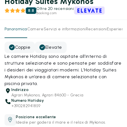
Hotiday Suites Mykonos
Oltre 20 recensioni
8.8
Booking.com
Panoramica
Camere
Servizi e informazioni
Recensioni
Esperienz
Coppie
Elevate
Le camere Hotiday sono ospitate all’interno di
strutture selezionate e sono pensate per soddisfare
i desideri dei viaggiatori moderni. L’Hotiday Suites
Mykonos è un’area di camere selezionate con
piscina privata.
Indirizzo
Agrari Mykonos, Agrari 84600 - Grecia
Numero Hotiday
+390282941859
Posizione eccellente
Ideale per godersi il mare e il relax di Mykonos.