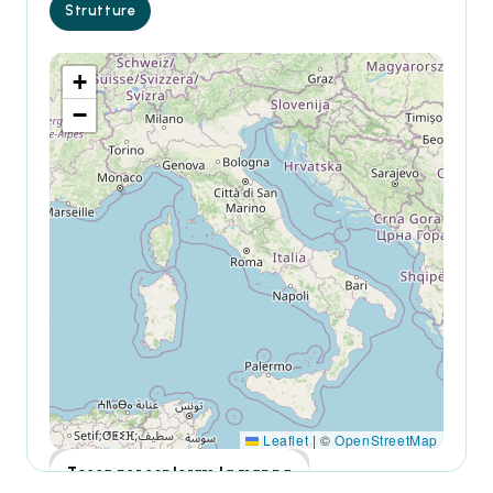
Strutture
+
−
Leaflet
|
©
OpenStreetMap
Tocca per esplorare la mappa