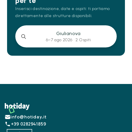
per te
Inserisci destinazione, date e ospiti: ti portiamo
direttamente alle strutture disponibili.
Giulianova
6–7 ago 2026 ·
2 Ospiti
Footer
info@hotiday.it
+39 0282941859