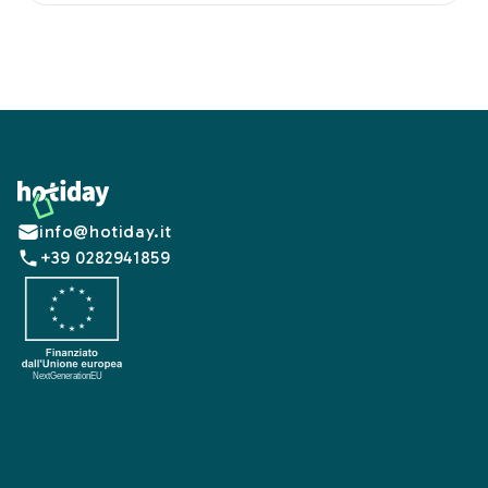
Footer
info@hotiday.it
+39 0282941859