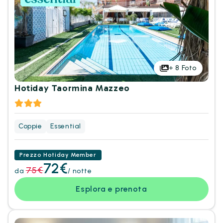
+
8
Foto
Hotiday Taormina Mazzeo
Coppie
Essential
Prezzo Hotiday Member
72€
75€
da
/ notte
Esplora e prenota