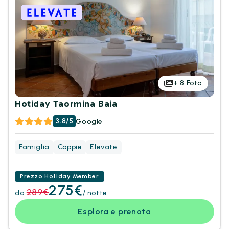
+
8
Foto
Hotiday Taormina Baia
3.8/5
Google
Famiglia
Coppie
Elevate
Prezzo Hotiday Member
275€
289€
da
/ notte
Esplora e prenota