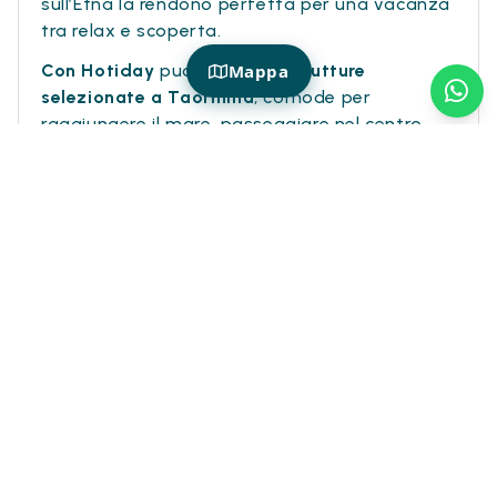
sull’Etna la rendono perfetta per una vacanza
tra relax e scoperta.
Mappa
Con Hotiday
puoi scegliere
strutture
selezionate a Taormina
, comode per
raggiungere il mare, passeggiare nel centro
storico e visitare alcune delle località più belle
della costa orientale siciliana.
Una proposta pensata per chi cerca hotel a
Taormina vicino al mare, soggiorni in
Sicilia sul
mare
e il comfort Hotiday.