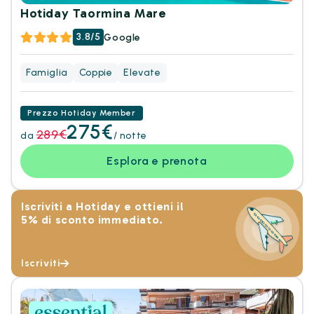
Hotiday Taormina Mare
3.8/5
Google
Famiglia
Coppie
Elevate
Prezzo Hotiday Member
275€
289€
da
/ notte
Esplora e prenota
Iscriviti a Hotiday e ottieni il
5% di sconto immediato.
Iscriviti