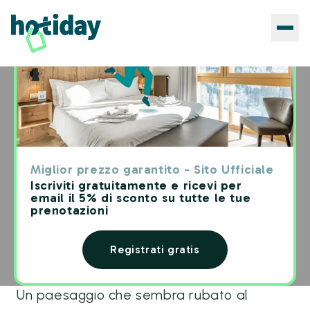
Blog
›
Blog Viaggiatori
CONSIGLI DI VIAGGIO
Dune di Maspalomas: guida
Miglior prezzo garantito - Sito Ufficiale
completa al deserto
Iscriviti gratuitamente e ricevi per
email il 5% di sconto su tutte le tue
sull'oceano
prenotazioni
Redazione Hotiday
·
4
min di lettura
Registrati gratis
Un paesaggio che sembra rubato al