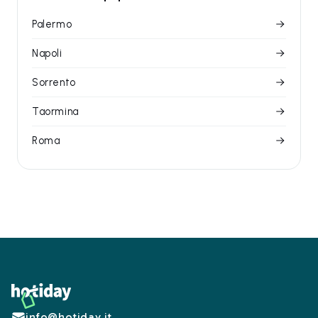
Palermo
Napoli
Sorrento
Taormina
Roma
Footer
info@hotiday.it