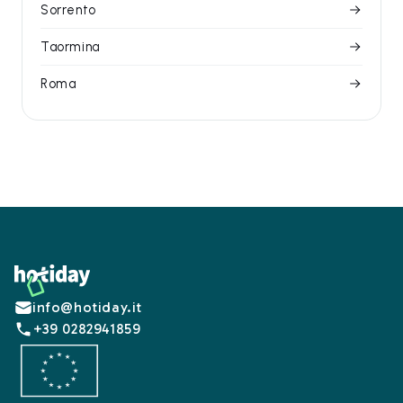
Sorrento
Taormina
Roma
Footer
info@hotiday.it
+39 0282941859