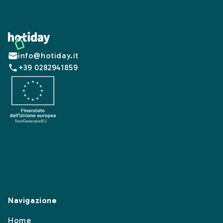
Footer
info@hotiday.it
+39 0282941859
Navigazione
Home