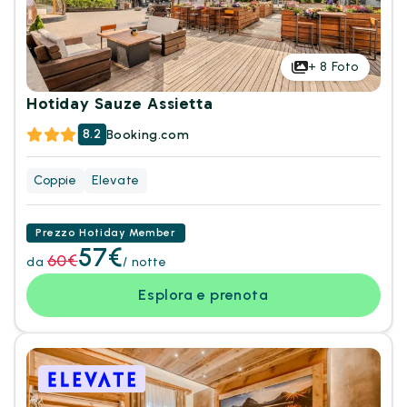
+
8
Foto
Hotiday Sauze Assietta
8.2
Booking.com
Coppie
Elevate
Prezzo Hotiday Member
57€
60€
da
/ notte
Esplora e prenota