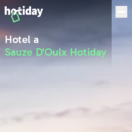
Hotel a Sauze D'Oulx: scopri le migliori camere con Hoti
Hotel a
Sauze D'Oulx Hotiday