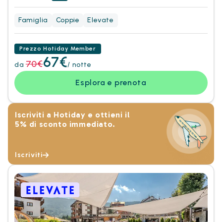
Famiglia
Coppie
Elevate
Prezzo Hotiday Member
67€
70€
da
/ notte
Esplora e prenota
Iscriviti a Hotiday e ottieni il
5% di sconto immediato.
Iscriviti