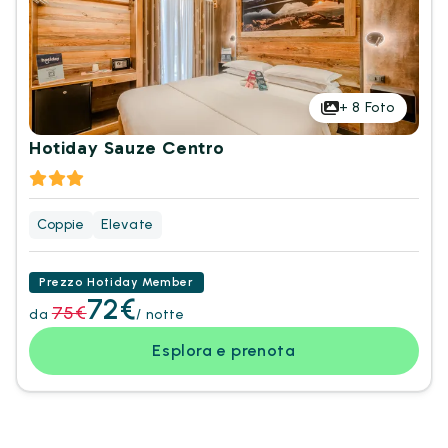
+
8
Foto
Hotiday Sauze Centro
Coppie
Elevate
Prezzo Hotiday Member
72€
75€
da
/ notte
Esplora e prenota