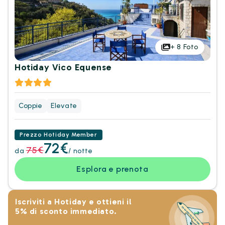
+
8
Foto
Hotiday Vico Equense
Coppie
Elevate
Prezzo Hotiday Member
72€
75€
da
/ notte
Esplora e prenota
Iscriviti a Hotiday e ottieni il
5% di sconto immediato.