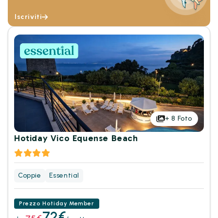
Iscriviti
+
8
Foto
Hotiday Vico Equense Beach
Coppie
Essential
Prezzo Hotiday Member
72€