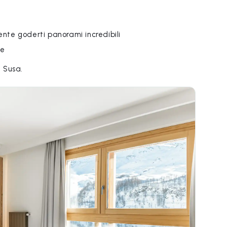
ente goderti panorami incredibili
te
i Susa.