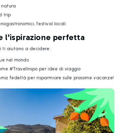
n natura
d trip
 enogastronomici, festival locali
e l’ispirazione perfetta
 ti aiutano a decidere:
que nel mondo
e #TravelInspo per idee di viaggio
amma fedeltà per risparmiare sulle prossime vacanze!