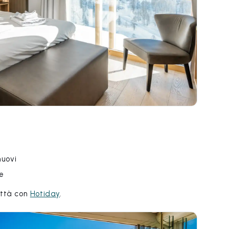
nuovi
fe
città con
Hotiday
.