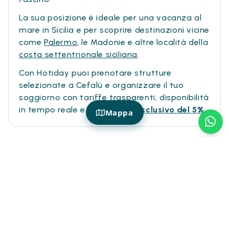
La sua posizione è ideale per una vacanza al
mare in Sicilia e per scoprire destinazioni vicine
come
Palermo
, le Madonie e altre località della
costa settentrionale siciliana
.
Con Hotiday puoi prenotare strutture
selezionate a Cefalù e organizzare il tuo
soggiorno con tariffe trasparenti, disponibilità
in tempo reale e uno
sconto esclusivo del 5%.
Mappa
Più ispirazione
Mare & Vista
Piscina