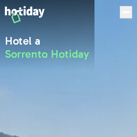
Hotel a Sorrento: le migliori camere con Hotiday - Hotida
Hotel a
Sorrento Hotiday