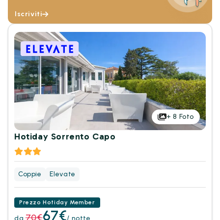
Iscriviti
+
8
Foto
Hotiday Sorrento Capo
Coppie
Elevate
Prezzo Hotiday Member
67€
70€
da
/ notte