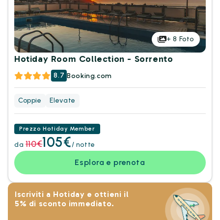
+
8
Foto
Hotiday Room Collection - Sorrento
8.7
Booking.com
Coppie
Elevate
Prezzo Hotiday Member
105€
110€
da
/ notte
Esplora e prenota
Iscriviti a Hotiday e ottieni il
5% di sconto immediato.