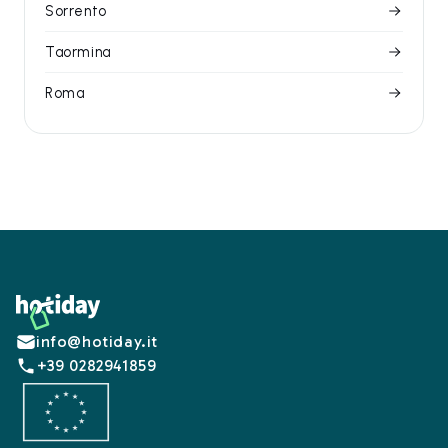
Sorrento
Taormina
Roma
Footer
info@hotiday.it
+39 0282941859