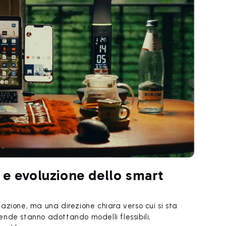
 e evoluzione dello smart
azione, ma una direzione chiara verso cui si sta
nde stanno adottando modelli flessibili,