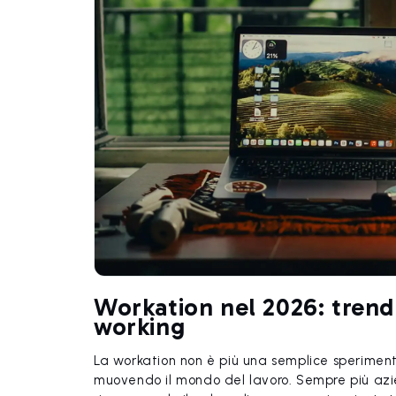
Workation nel 2026: trend
working
La workation non è più una semplice speriment
muovendo il mondo del lavoro. Sempre più azie