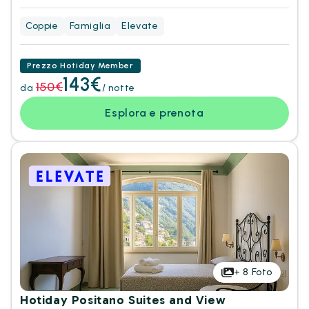
Coppie
Famiglia
Elevate
Prezzo Hotiday Member
143€
150€
da
/ notte
Esplora e prenota
+
8
Foto
Hotiday Positano Suites and View