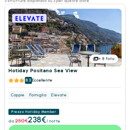
3 strutture disponibili su 3 per queste date
+
8
Foto
Hotiday Positano Sea View
8.3
Eccellente
Coppie
Famiglia
Elevate
Prezzo Hotiday Member
238€
250€
da
/ notte