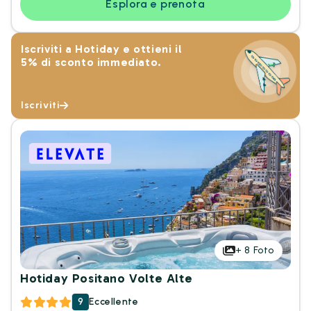
Esplora e prenota
Iscriviti a Hotiday e ottieni il
5% di sconto immediato.
Iscriviti
+
8
Foto
Hotiday Positano Volte Alte
9
Eccellente