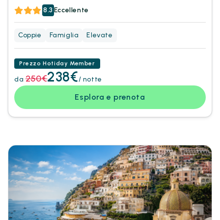
8.3
Eccellente
Coppie
Famiglia
Elevate
Prezzo Hotiday Member
238€
250€
da
/ notte
Esplora e prenota