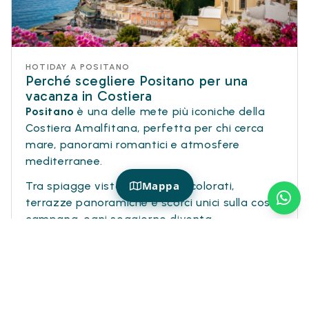
HOTIDAY A POSITANO
Perché scegliere Positano per una
vacanza in Costiera
Positano
è una delle mete più iconiche della
Costiera Amalfitana, perfetta per chi cerca
mare, panorami romantici e atmosfere
mediterranee.
Mappa
Tra spiagge vista mare, vicoli colorati,
terrazze panoramiche e scorci unici sulla costa
campana, ogni soggiorno diventa
un’esperienza ideale per vivere relax, bellezza
e scoperta.
Con
Hotiday
trovi hotel selezionati a Positano
per organizzare una vacanza in Campania tra