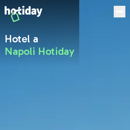
Hotel a Napoli: scopri le migliori camere con Hotiday - Ho
Hotel a
Napoli Hotiday