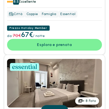
8.5
Eccellente
Città
Coppie
Famiglia
Essential
Prezzo Hotiday Member
67€
70€
da
/ notte
Esplora e prenota
+
8
Foto