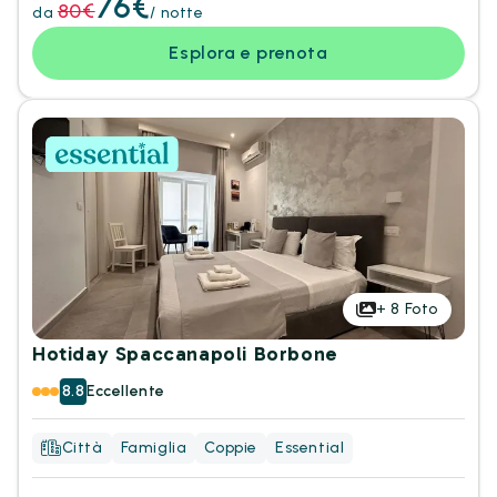
76€
80€
da
/ notte
Esplora e prenota
+
8
Foto
Hotiday Spaccanapoli Borbone
8.8
Eccellente
Città
Famiglia
Coppie
Essential