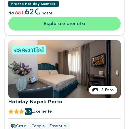
Prezzo Hotiday Member
62€
65€
da
/ notte
Esplora e prenota
+
8
Foto
Hotiday Napoli Porto
8.5
Eccellente
Città
Coppie
Essential