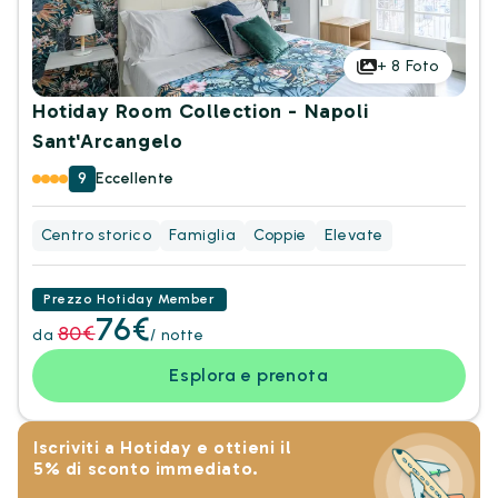
+
8
Foto
Hotiday Room Collection - Napoli
Sant'Arcangelo
9
Eccellente
Centro storico
Famiglia
Coppie
Elevate
Prezzo Hotiday Member
76€
80€
da
/ notte
Esplora e prenota
Iscriviti a Hotiday e ottieni il
5% di sconto immediato.