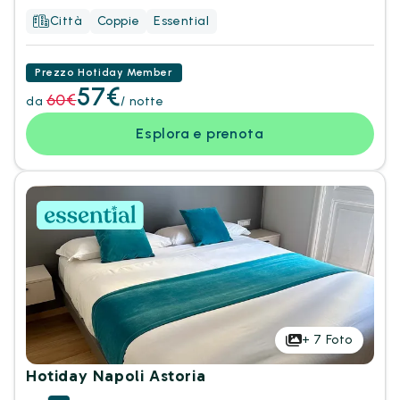
Città
Coppie
Essential
Prezzo Hotiday Member
57€
60€
da
/ notte
Esplora e prenota
+
7
Foto
Hotiday Napoli Astoria