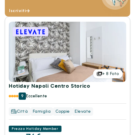
Iscriviti
+
8
Foto
Hotiday Napoli Centro Storico
9
Eccellente
Città
Famiglia
Coppie
Elevate
Prezzo Hotiday Member