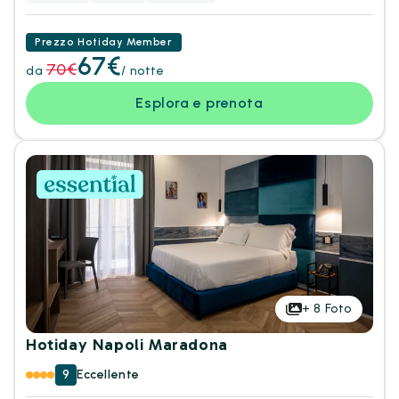
Prezzo Hotiday Member
67€
70€
da
/ notte
Esplora e prenota
+
8
Foto
Hotiday Napoli Maradona
9
Eccellente