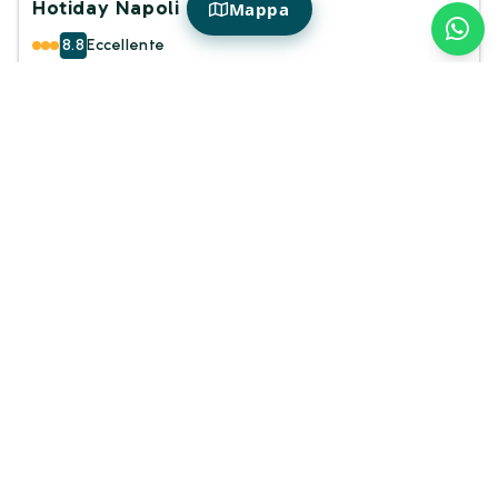
Hotiday Napoli Centro
Mappa
8.8
Eccellente
Città
Famiglia
Coppie
Essential
Prezzo Hotiday Member
62€
65€
da
/ notte
Esplora e prenota