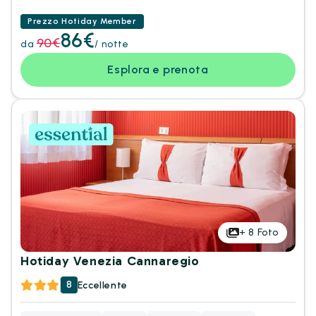
Prezzo Hotiday Member
86€
90€
da
/ notte
Esplora e prenota
+
8
Foto
Hotiday Venezia Cannaregio
8
Eccellente