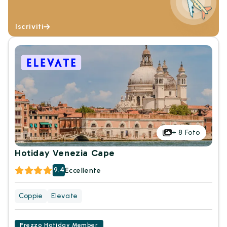
Iscriviti
+
8
Foto
Hotiday Venezia Cape
9.4
Eccellente
Coppie
Elevate
Prezzo Hotiday Member