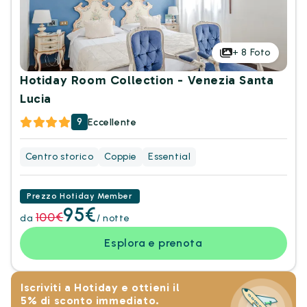
+
8
Foto
Hotiday Room Collection - Venezia Santa
Lucia
9
Eccellente
Centro storico
Coppie
Essential
Prezzo Hotiday Member
95€
100€
da
/ notte
Esplora e prenota
Iscriviti a Hotiday e ottieni il
5% di sconto immediato.