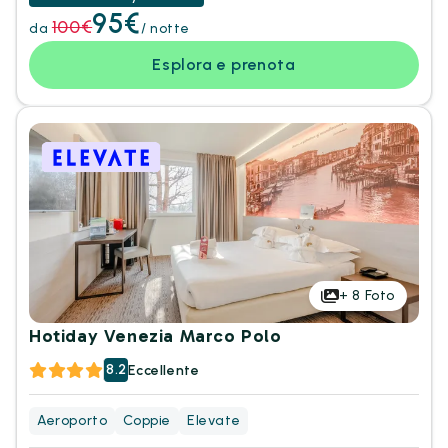
95€
100€
da
/ notte
Esplora e prenota
+
8
Foto
Hotiday Venezia Marco Polo
8.2
Eccellente
Aeroporto
Coppie
Elevate