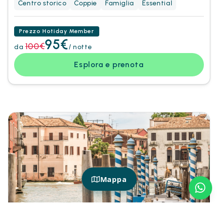
Centro storico
Coppie
Famiglia
Essential
Prezzo Hotiday Member
95€
100€
da
/ notte
Esplora e prenota
Mappa