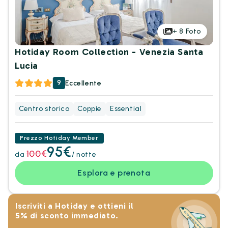
+
8
Foto
Hotiday Room Collection - Venezia Santa
Lucia
9
Eccellente
Centro storico
Coppie
Essential
Prezzo Hotiday Member
95€
100€
da
/ notte
Esplora e prenota
Iscriviti a Hotiday e ottieni il
5% di sconto immediato.