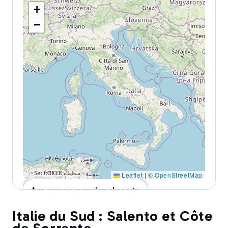
+
−
Leaflet
|
©
OpenStreetMap
Appuyez pour explorer la carte
Italie du Sud : Salento et Côte