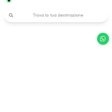
Tariffa migliore garantita
Trova la tua destinazione
Viaggia senza pensieri
Ti diamo
il benvenuto
nella prima
catena alberghiera
diffusa